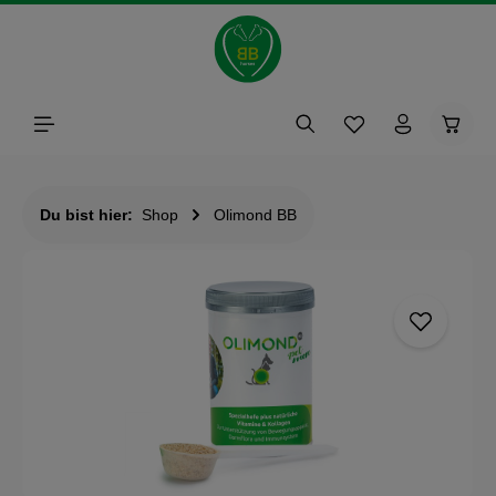
alt springen
Waren
Du bist hier:
Shop
Olimond BB
Bildergalerie überspringen