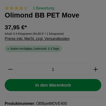
1 Bewertung
Olimond BB PET Move
Durchschnittliche Bewertung von 4.5 von 5 Sternen
37,95 €*
Inhalt:
0.4 Kilogramm
(94,88 €* / 1 Kilogramm)
Preise inkl. MwSt. zzgl. Versandkosten
Sofort verfügbar, Lieferzeit: 1-3 Tage
Produkt Anzahl: Gib den gewünschten Wert e
In den Warenkorb
Produktnummer:
OBBpetMOVE400