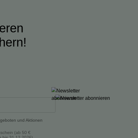
ieren
hern!
ngeboten und Aktionen
tschein (ab 50 €
g bis 31.12.2026).