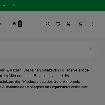
e
Warenkorb ent
ze
Für Dich
Studien
en & Katzen. Die reinen bioaktiven Kollagen-Peptide
 Im Alter und unter Belastung verliert der
erstützen, den Wiederaufbau des Gelenkknorpels
die Aufnahme des Kollagens im Organismus verbessert