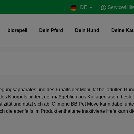
DE
Service/Hilf
biorepell
Dein Pferd
Dein Hund
Deine Kat
ungsapparates und des Erhalts der Mobilität bei adulten Hund
es Knorpels bilden, der maßgeblich aus Kollagenfasern besteht.
izität und nutzt sich ab. Olimond BB Pet Move kann dabei unt
 die ebenfalls im Produkt enthaltene inaktivierte Hefe kann 