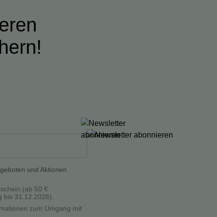
ieren
hern!
ngeboten und Aktionen
tschein (ab 50 €
g bis 31.12.2026).
formationen zum Umgang mit