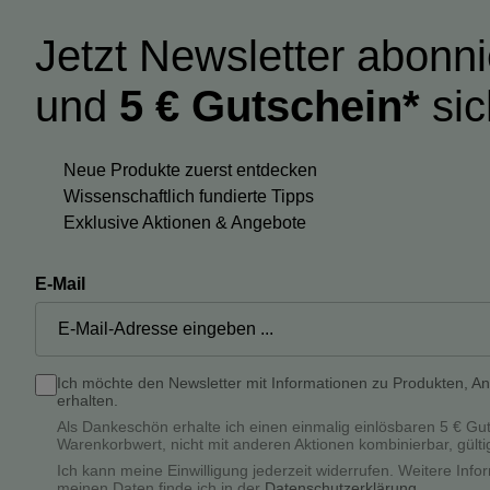
Jetzt Newsletter abonn
und
5 € Gutschein*
sic
Neue Produkte zuerst entdecken
Wissenschaftlich fundierte Tipps
Exklusive Aktionen & Angebote
E-Mail
Ich möchte den Newsletter mit Informationen zu Produkten, A
erhalten.
Als Dankeschön erhalte ich einen einmalig einlösbaren 5 € Gu
Warenkorbwert, nicht mit anderen Aktionen kombinierbar, gülti
Ich kann meine Einwilligung jederzeit widerrufen. Weitere In
meinen Daten finde ich in der
Datenschutzerklärung
.