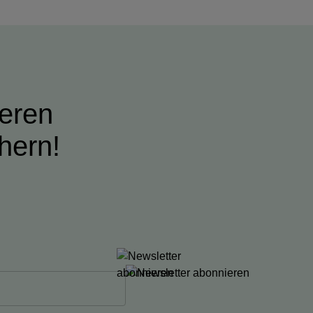
ieren
hern!