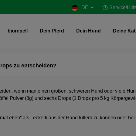
DE
Service/Hilf
biorepell
Dein Pferd
Dein Hund
Deine Kat
 Drops zu entscheiden?
heiden, wenn man einen großen, schweren Hund oder viele Hunde
öffel Pulver (3g) und sechs Drops (1 Drops pro 5 kg Körpergewi
ie „mal eben“ als Leckerli aus der Hand füttern zu können oder b