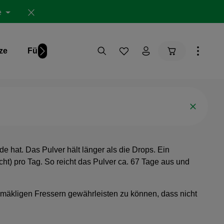
e
Warenkorb ent
ze
Für Dich
Studien
 hat. Das Pulver hält länger als die Drops. Ein
cht) pro Tag. So reicht das Pulver ca. 67 Tage aus und
ei mäkligen Fressern gewährleisten zu können, dass nicht