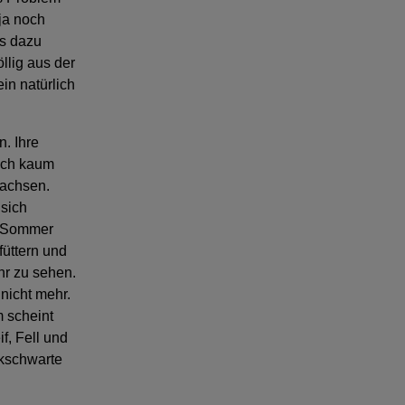
ja noch
es dazu
llig aus der
in natürlich
. Ihre
sich kaum
wachsen.
 sich
n Sommer
üttern und
hr zu sehen.
nicht mehr.
 scheint
f, Fell und
ckschwarte