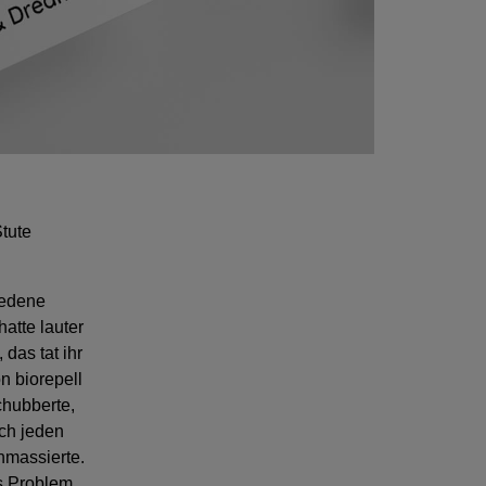
tute
iedene
hatte lauter
das tat ihr
n biorepell
chubberte,
ich jeden
nmassierte.
as Problem