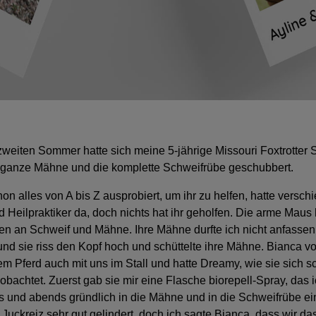
weiten Sommer hatte sich meine 5-jährige Missouri Foxtrotter S
 ganze Mähne und die komplette Schweifrübe geschubbert.
on alles von A bis Z ausprobiert, um ihr zu helfen, hatte versch
d Heilpraktiker da, doch nichts hat ihr geholfen. Die arme Maus 
len an Schweif und Mähne. Ihre Mähne durfte ich nicht anfassen, 
und sie riss den Kopf hoch und schüttelte ihre Mähne. Bianca vo
rem Pferd auch mit uns im Stall und hatte Dreamy, wie sie sich s
obachtet. Zuerst gab sie mir eine Flasche biorepell-Spray, das 
 und abends gründlich in die Mähne und in die Schweifrübe ei
 Juckreiz sehr gut gelindert, doch ich sagte Bianca, dass wir d