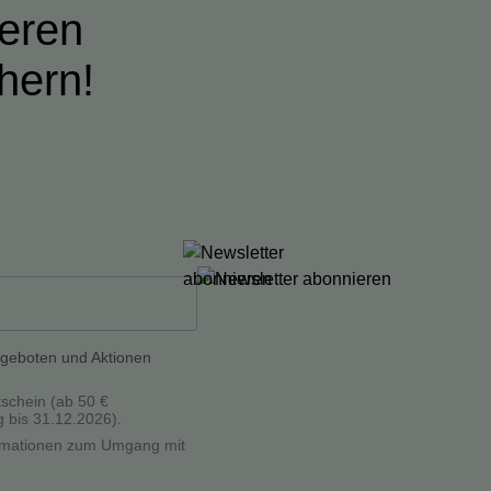
ieren
hern!
ngeboten und Aktionen
tschein (ab 50 €
g bis 31.12.2026).
formationen zum Umgang mit