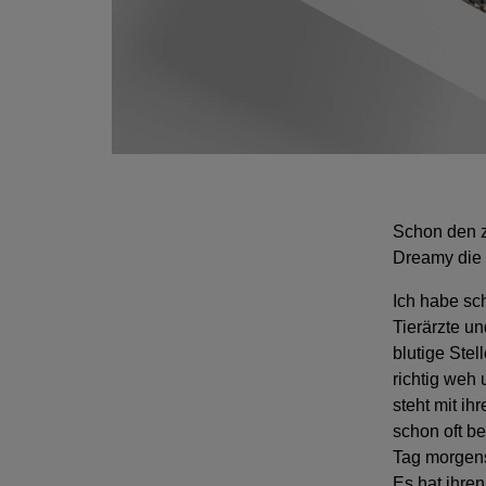
Schon den z
Dreamy die
Ich habe sch
Tierärzte un
blutige Stel
richtig weh 
steht mit ih
schon oft be
Tag morgens
Es hat ihren