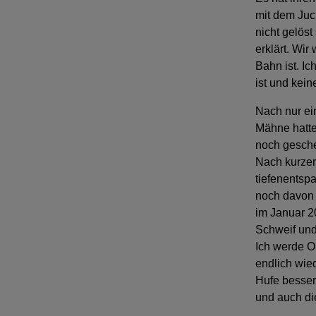
mit dem Juc
nicht gelöst
erklärt. Wi
Bahn ist. Ic
ist und kei
Nach nur ei
Mähne hatte
noch gesche
Nach kurzer 
tiefenents
noch davon 
im Januar 2
Schweif und
Ich werde O
endlich wie
Hufe besser
und auch die