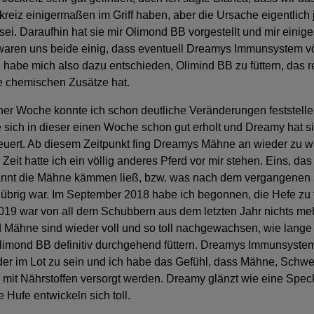
kreiz einigermaßen im Griff haben, aber die Ursache eigentlich 
 sei. Daraufhin hat sie mir Olimond BB vorgestellt und mir einig
r waren uns beide einig, dass eventuell Dreamys Immunsystem vö
h habe mich also dazu entschieden, Olimind BB zu füttern, das re
ne chemischen Zusätze hat.
ner Woche konnte ich schon deutliche Veränderungen feststellen
 sich in dieser einen Woche schon gut erholt und Dreamy hat 
uert. Ab diesem Zeitpunkt fing Dreamys Mähne an wieder zu 
Zeit hatte ich ein völlig anderes Pferd vor mir stehen. Eins, das
pannt die Mähne kämmen ließ, bzw. was nach dem vergangene
übrig war. Im September 2018 habe ich begonnen, die Hefe zu f
019 war von all dem Schubbern aus dem letzten Jahr nichts me
 Mähne sind wieder voll und so toll nachgewachsen, wie lange 
limond BB definitiv durchgehend füttern. Dreamys Immunsystem
der im Lot zu sein und ich habe das Gefühl, dass Mähne, Schwei
 mit Nährstoffen versorgt werden. Dreamy glänzt wie eine Spe
 Hufe entwickeln sich toll.