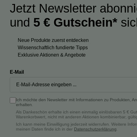
Jetzt Newsletter abonn
und
5 € Gutschein*
sic
Neue Produkte zuerst entdecken
Wissenschaftlich fundierte Tipps
Exklusive Aktionen & Angebote
E-Mail
Ich möchte den Newsletter mit Informationen zu Produkten, A
erhalten.
Als Dankeschön erhalte ich einen einmalig einlösbaren 5 € Gu
Warenkorbwert, nicht mit anderen Aktionen kombinierbar, gülti
Ich kann meine Einwilligung jederzeit widerrufen. Weitere In
meinen Daten finde ich in der
Datenschutzerklärung
.