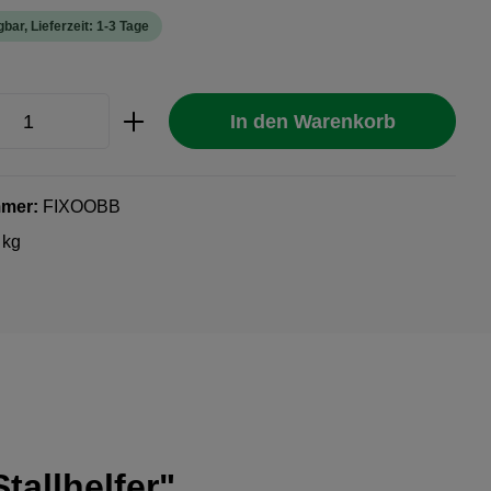
bar, Lieferzeit: 1-3 Tage
Anzahl: Gib den gewünschten Wert ein oder
In den Warenkorb
mmer:
FIXOOBB
 kg
allhelfer"