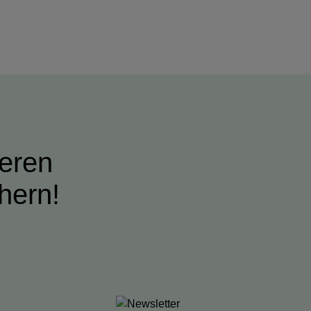
ieren
hern!