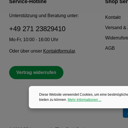
Service-Hotline
Shop Ser
Unterstützung und Beratung unter:
Kontakt
+49 271 23829410
Versand &
Widerrufsr
Mo-Fr, 10:00 - 16:00 Uhr
AGB
Oder über unser
Kontaktformular
.
Vertrag widerrufen
Diese Website verwendet Cookies, um eine bestmöglich
bieten zu können.
Mehr Informationen ...