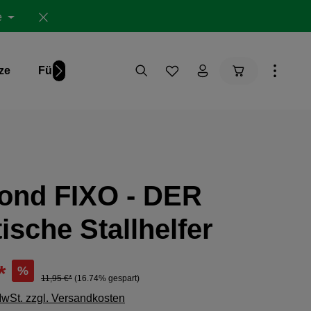
e
Warenkorb ent
ze
Für Dich
Studien
ond FIXO - DER
ische Stallhelfer
*
%
11,95 €*
(16.74% gespart)
MwSt. zzgl. Versandkosten