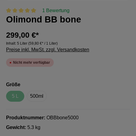
1 Bewertung
Olimond BB bone
Durchschnittliche Bewertung von 5 von 5 Sternen
299,00 €*
Inhalt:
5 Liter
(59,80 €* / 1 Liter)
Preise inkl. MwSt. zzgl. Versandkosten
Nicht mehr verfügbar
auswählen
Größe
5 L
500ml
(Diese Option ist zurzeit nicht verfügbar.)
Produktnummer:
OBBbone5000
Gewicht:
5.3 kg