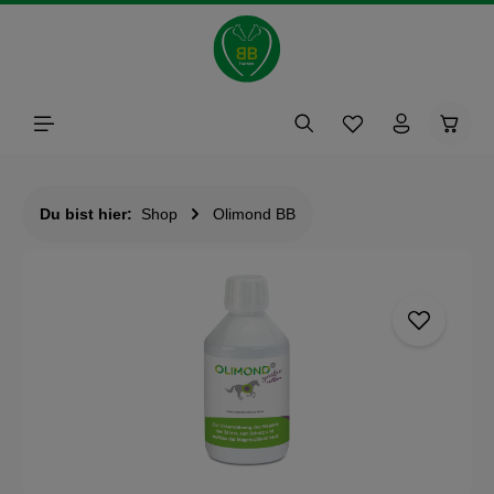
alt springen
Waren
Du bist hier:
Shop
Olimond BB
Bildergalerie überspringen