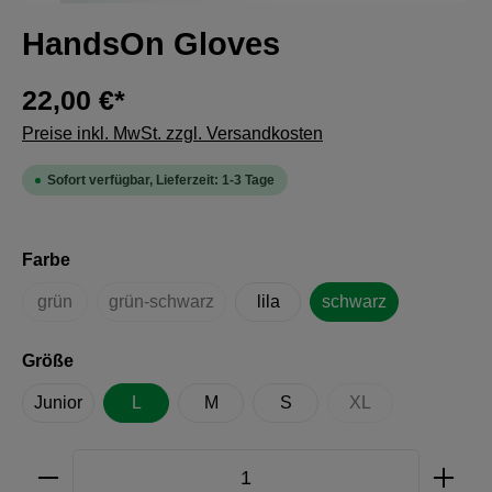
HandsOn Gloves
22,00 €*
Preise inkl. MwSt. zzgl. Versandkosten
Sofort verfügbar, Lieferzeit: 1-3 Tage
auswählen
Farbe
grün
grün-schwarz
lila
schwarz
(Diese Option ist zurzeit nicht verfügbar.)
(Diese Option ist zurzeit nicht verfügbar.)
auswählen
Größe
Junior
L
M
S
XL
(Diese Option ist zu
Produkt Anzahl: Gib den gewünschten Wert e